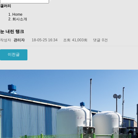
갤러리
Home
회사소개
눈 내린 탱크
작성자
관리자
18-05-25 16:34
조회
41,003회
댓글
0건
이전글